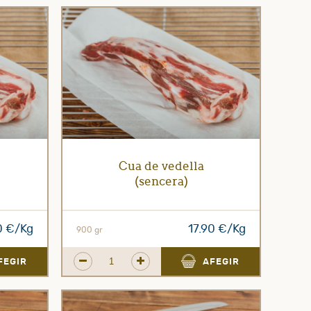
Cua de vedella
(sencera)
0 €/Kg
17.90 €/Kg
900 gr
FEGIR
AFEGIR