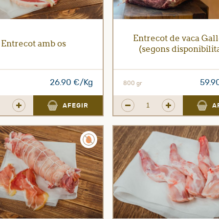
Entrecot de vaca Gal
Entrecot amb os
(segons disponibilit
26.90 €/Kg
59.9
800 gr
AFEGIR
A