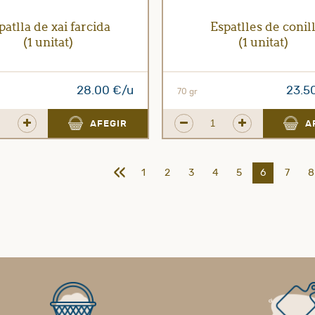
patlla de xai farcida
Espatlles de conil
(1 unitat)
(1 unitat)
28.00 €/u
23.5
70 gr
AFEGIR
A
«
1
2
3
4
5
6
7
8