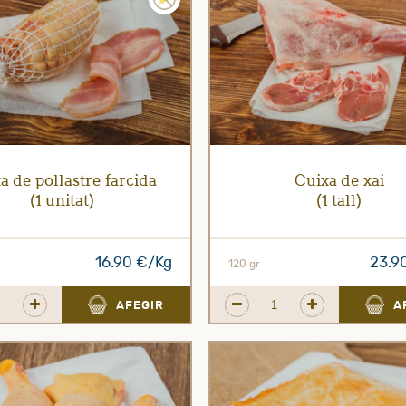
a de pollastre farcida
Cuixa de xai
(1 unitat)
(1 tall)
16.90 €/Kg
23.9
120 gr
AFEGIR
A