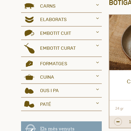
BOTIGA
CARNS
ELABORATS
EMBOTIT CUIT
EMBOTIT CURAT
FORMATGES
CUINA
C
OUS I PA
PATÉ
24 gr
Els més venuts