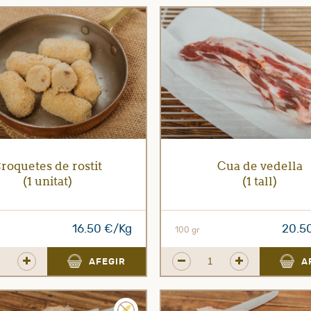
roquetes de rostit
Cua de vedella
(1 unitat)
(1 tall)
16.50 €/Kg
20.5
100 gr
AFEGIR
A