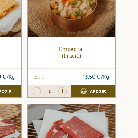
Empedrat
(1 ració)
0 €/Kg
13.50 €/Kg
250 gr
FEGIR
AFEGIR