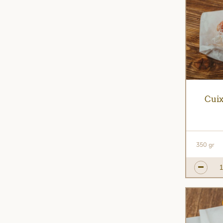
Cuix
350 gr