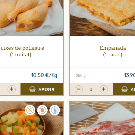
uixes de pollastre
Empanada
(1 unitat)
(1 ració)
10.50 €/Kg
13.9
250 gr
AFEGIR
A