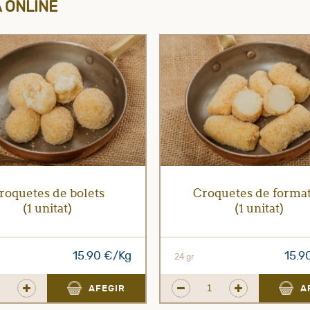
 ONLINE
roquetes de bolets
Croquetes de forma
(1 unitat)
(1 unitat)
15.90 €/Kg
15.9
24 gr
AFEGIR
A