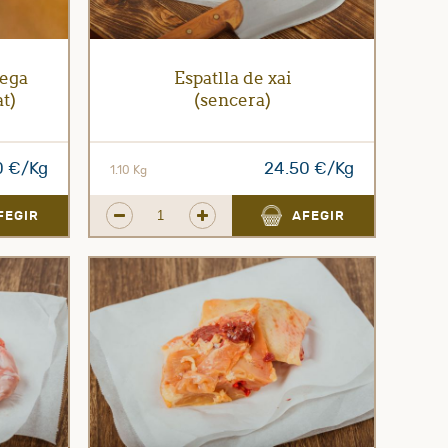
lega
Espatlla de xai
at)
(sencera)
0 €/Kg
24.50 €/Kg
1.10 Kg
FEGIR
AFEGIR