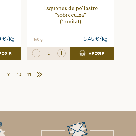
Esquenes de pollastre
l
''sobrecuixa''
(1 unitat)
0 €/Kg
5.45 €/Kg
160 gr
FEGIR
AFEGIR
»
9
10
11