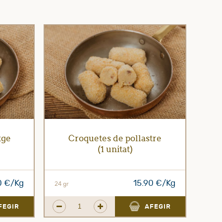
tge
Croquetes de pollastre
(1 unitat)
0 €/Kg
15.90 €/Kg
24 gr
FEGIR
AFEGIR