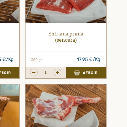
a
Entrama prima
(sencera)
5 €/Kg
17.95 €/Kg
380 gr
FEGIR
AFEGIR