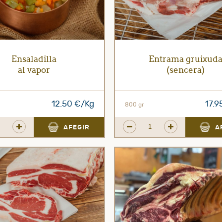
Ensaladilla
Entrama gruixud
al vapor
(sencera)
12.50 €/Kg
17.9
800 gr
AFEGIR
A