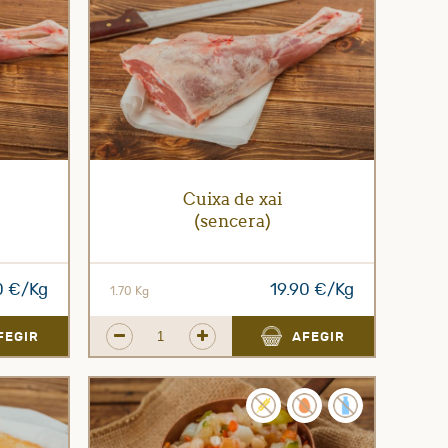
Cuixa de xai
(sencera)
0 €/Kg
19.90 €/Kg
1.70 Kg
FEGIR
AFEGIR