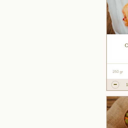
C
250 gr