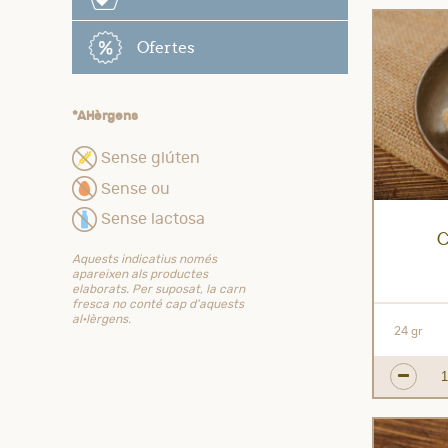
Ofertes
*Al·lèrgens
Sense glúten
Sense ou
Sense lactosa
C
Aquests indicatius només
apareixen als productes
elaborats. Per suposat, la carn
fresca no conté cap d'aquests
al·lèrgens.
24 gr