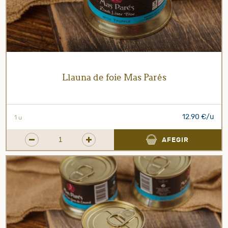
Llauna de foie Mas Parés
12.90 €/u
1 u
AFEGIR