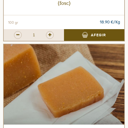
(fosc)
18.90 €/Kg
100 gr
AFEGIR