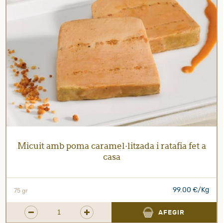
Micuit amb poma caramel·litzada i ratafia fet a
casa
99.00 €/Kg
75 gr
AFEGIR