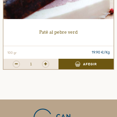
Paté al pebre verd
19.90 €/Kg
100 gr
AFEGIR