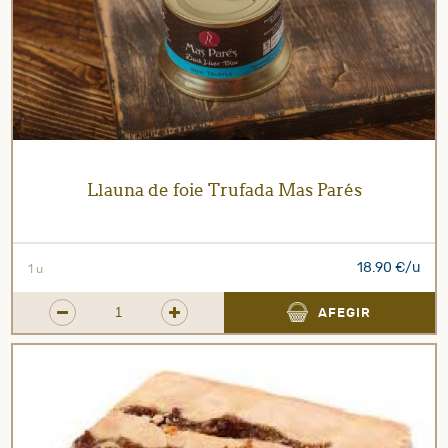
Llauna de foie Trufada Mas Parés
18.90 €/u
1 u
AFEGIR