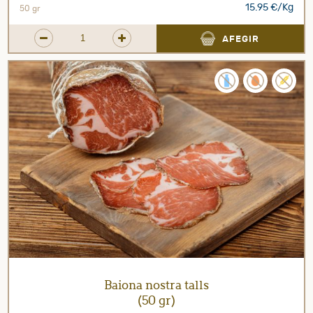
15.95 €/Kg
50 gr
AFEGIR
Baiona nostra talls
(50 gr)