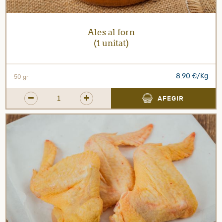
Ales al forn
(1 unitat)
8.90 €/Kg
50 gr
AFEGIR