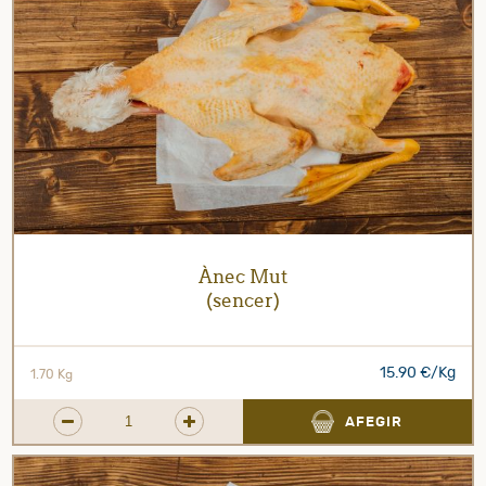
Ànec Mut
(sencer)
15.90 €/Kg
1.70 Kg
AFEGIR