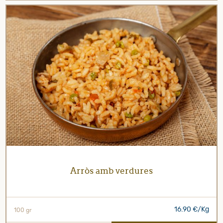
Arròs amb verdures
16.90 €/Kg
100 gr