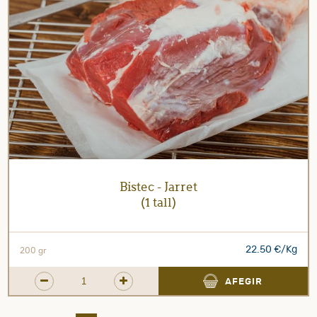
Bistec - Jarret
(1 tall)
22.50 €/Kg
200 gr
AFEGIR