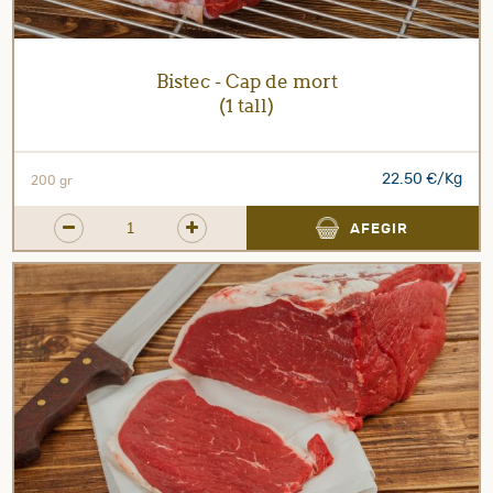
Bistec - Cap de mort
(1 tall)
22.50 €/Kg
200 gr
AFEGIR