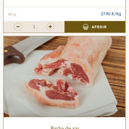
27.90 €/Kg
50 gr
AFEGIR
Barba de xai