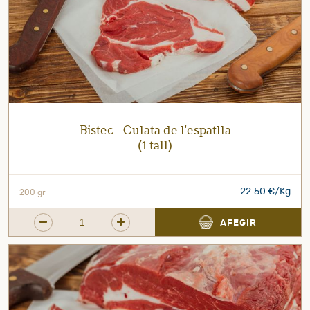
Bistec - Culata de l'espatlla
(1 tall)
22.50 €/Kg
200 gr
AFEGIR