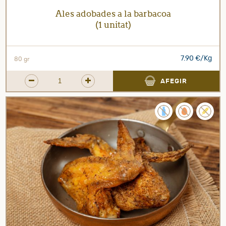
Ales adobades a la barbacoa
(1 unitat)
7.90 €/Kg
80 gr
AFEGIR