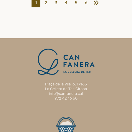
»
1
2
3
4
5
6
Plaça de la Vila, 6, 17165
La Cellera de Ter, Girona
info@canfanera.cat
972 42 16 60