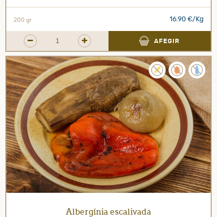
16.90 €/Kg
200 gr
AFEGIR
Albergínia escalivada